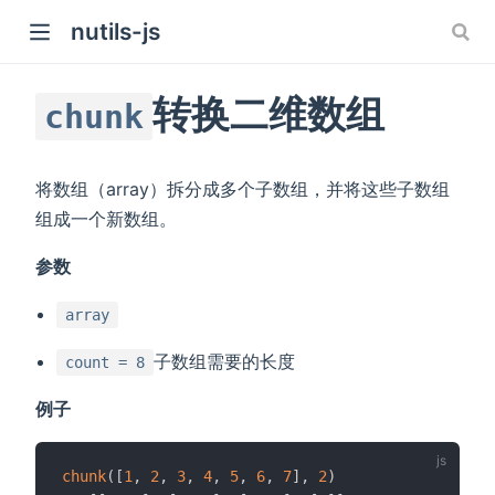
nutils-js
转换二维数组
chunk
将数组（array）拆分成多个子数组，并将这些子数组
)
组成一个新数组。
参数
array
子数组需要的长度
count = 8
例子
chunk
(
[
1
,
2
,
3
,
4
,
5
,
6
,
7
]
,
2
)