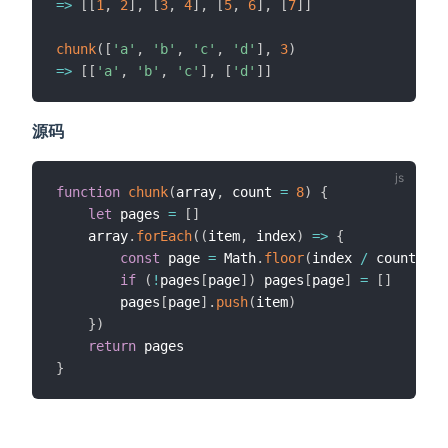
=>
[
[
1
,
2
]
,
[
3
,
4
]
,
[
5
,
6
]
,
[
7
]
]
chunk
(
[
'a'
,
'b'
,
'c'
,
'd'
]
,
3
)
=>
[
[
'a'
,
'b'
,
'c'
]
,
[
'd'
]
]
源码
function
chunk
(
array
,
 count 
=
8
)
{
let
 pages 
=
[
]
    array
.
forEach
(
(
item
,
 index
)
=>
{
const
 page 
=
 Math
.
floor
(
index 
/
 count
)
if
(
!
pages
[
page
]
)
 pages
[
page
]
=
[
]
        pages
[
page
]
.
push
(
item
)
}
)
return
}