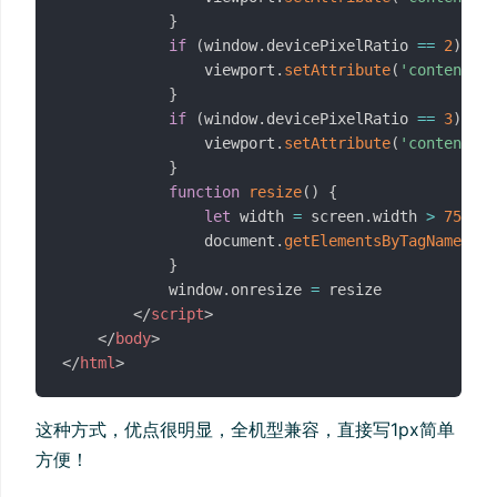
}
if
(
window
.
devicePixelRatio 
==
2
)
{
                viewport
.
setAttribute
(
'content'
,
}
if
(
window
.
devicePixelRatio 
==
3
)
{
                viewport
.
setAttribute
(
'content'
,
}
function
resize
(
)
{
let
 width 
=
 screen
.
width 
>
750
?
                document
.
getElementsByTagName
(
'ht
}
            window
.
onresize 
=
 resize

</
script
>
</
body
>
</
html
>
这种方式，优点很明显，全机型兼容，直接写1px简单
方便！