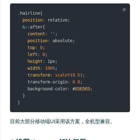
.
hairline
{
position
:
 relative
;
&
:
:
after
{
content
:
''
;
position
:
 absolute
;
top
:
0
;
left
:
0
;
height
:
 1px
;
width
:
100
%
;
transform
:
scaleY
(
0.5
)
;
    transform
-
origin
:
0
0
;
    background
-
color
:
 #
EDEDED
;
}
}
目前大部分移动端UI采用该方案，全机型兼容。