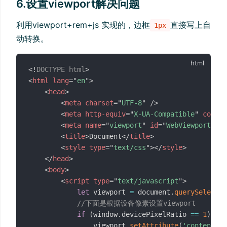
6.设置viewport解决问题
利用viewport+rem+js 实现的，边框
直接写上自
1px
动转换。
<!
DOCTYPE
html
>
<
html
lang
=
"
en
"
>
<
head
>
<
meta
charset
=
"
UTF-8
"
/>
<
meta
http-equiv
=
"
X-UA-Compatible
"
conten
<
meta
name
=
"
viewport
"
id
=
"
WebViewport
"
co
<
title
>
Document
</
title
>
<
style
type
=
"
text/css
"
>
</
style
>
</
head
>
<
body
>
<
script
type
=
"
text/javascript
"
>
let
 viewport 
=
 document
.
querySelector
//下面是根据设备像素设置viewport
if
(
window
.
devicePixelRatio 
==
1
)
{
                viewport
.
setAttribute
(
'content'
,