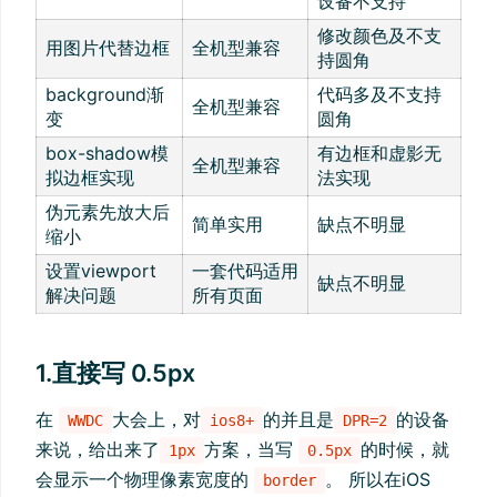
设备不支持
修改颜色及不支
用图片代替边框
全机型兼容
持圆角
background渐
代码多及不支持
全机型兼容
变
圆角
box-shadow模
有边框和虚影无
全机型兼容
拟边框实现
法实现
伪元素先放大后
简单实用
缺点不明显
缩小
设置viewport
一套代码适用
缺点不明显
解决问题
所有页面
1.直接写 0.5px
在
大会上，对
的并且是
的设备
WWDC
ios8+
DPR=2
来说，给出来了
方案，当写
的时候，就
1px
0.5px
会显示一个物理像素宽度的
。 所以在iOS
border