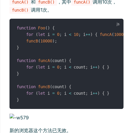
和
，其中
调用10次，
funcA()
funcB()
funcA()
调用1次。
funcB()
function
Foo
(
)
{
for
(
let
 i 
=
0
;
 i 
<
10
;
 i
++
)
{
funcA
(
1000
)
;
}
funcB
(
10000
)
;
}
function
funcA
(
count
)
{
for
(
let
 i 
=
0
;
 i 
<
 count
;
 i
++
)
{
}
}
function
funcB
(
count
)
{
for
(
let
 i 
=
0
;
 i 
<
 count
;
 i
++
)
{
}
}
新的浏览器这个方法已无效。