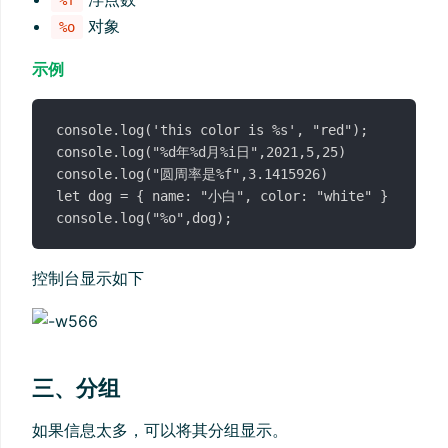
对象
%o
示例
console.log('this color is %s', "red");

console.log("%d年%d月%i日",2021,5,25)

console.log("圆周率是%f",3.1415926)

let dog = { name: "小白", color: "white" }

控制台显示如下
三、分组
如果信息太多，可以将其分组显示。