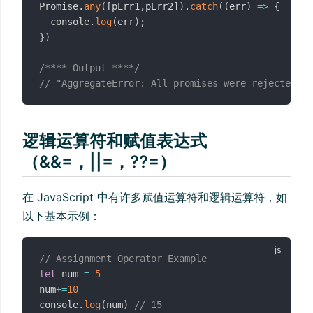
Promise
.
any
(
[
pErr1
,
pErr2
]
)
.
catch
(
(
err
)
=>
{
  console
.
log
(
err
)
;
}
)
/**** Output ****/
// "AggregateError: All promises were rejected"
逻辑运算符和赋值表达式
（&&=，||=，??=）
在 JavaScript 中有许多赋值运算符和逻辑运算符，如
以下基本示例：
// Assignment Operator Example
let
 num 
=
5
num
+=
10
console
.
log
(
num
)
// 15