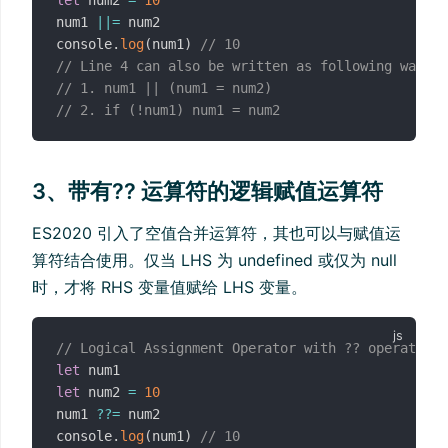
num1 
||=
 num2

console
.
log
(
num1
)
// 10
// Line 4 can also be written as following ways
// 1. num1 || (num1 = num2)
// 2. if (!num1) num1 = num2
3、带有?? 运算符的逻辑赋值运算符
ES2020 引入了空值合并运算符，其也可以与赋值运
算符结合使用。仅当 LHS 为 undefined 或仅为 null
时，才将 RHS 变量值赋给 LHS 变量。
// Logical Assignment Operator with ?? operator
let
let
 num2 
=
10
num1 
??=
 num2

console
.
log
(
num1
)
// 10