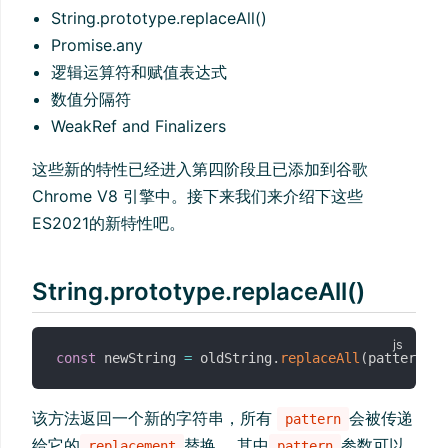
String.prototype.replaceAll()
Promise.any
逻辑运算符和赋值表达式
数值分隔符
WeakRef and Finalizers
这些新的特性已经进入第四阶段且已添加到谷歌
Chrome V8 引擎中。接下来我们来介绍下这些
ES2021的新特性吧。
String.prototype.replaceAll()
const
 newString 
=
 oldString
.
replaceAll
(
pattern
,
 r
该方法返回一个新的字符串，所有
会被传递
pattern
给它的
替换。 其中
参数可以
replacement
pattern