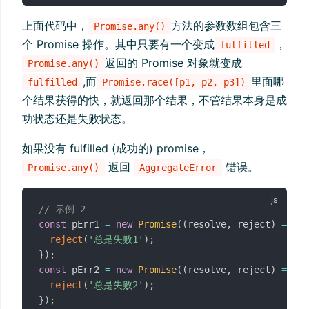
上面代码中，
方法的参数数组包含三
Promise.any()
个 Promise 操作。其中只要有一个变成
，
fulfilled
返回的 Promise 对象就变成
Promise.any()
,而
里面哪
fulfilled
Promise.race([p1, p2, p3])
个结果获得的快，就返回那个结果，不管结果本身是成
功状态还是失败状态。
如果没有 fulfilled (成功的) promise，
返回
错误。
Promise.any()
AggregateError
// 示例 2
const
 pErr1 
=
new
Promise
(
(
resolve
,
 reject
)
=>
{
reject
(
'总是失败1'
)
;
}
)
;
const
 pErr2 
=
new
Promise
(
(
resolve
,
 reject
)
=>
{
reject
(
'总是失败2'
)
;
}
)
;