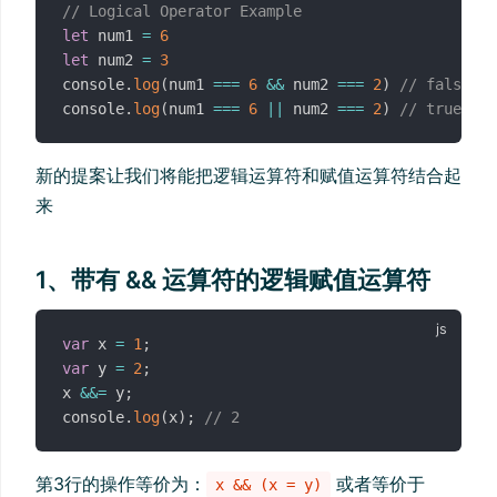
// Logical Operator Example
let
 num1 
=
6
let
 num2 
=
3
console
.
log
(
num1 
===
6
&&
 num2 
===
2
)
// false
console
.
log
(
num1 
===
6
||
 num2 
===
2
)
// true
新的提案让我们将能把逻辑运算符和赋值运算符结合起
来
1、带有 && 运算符的逻辑赋值运算符
var
 x 
=
1
;
var
 y 
=
2
;
x 
&&=
 y
;
console
.
log
(
x
)
;
// 2
第3行的操作等价为：
或者等价于
x && (x = y)