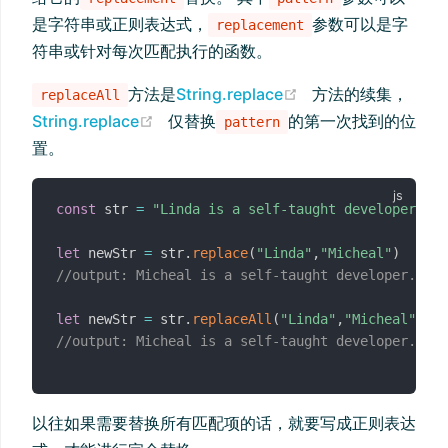
是字符串或正则表达式，
参数可以是字
replacement
符串或针对每次匹配执行的函数。
(opens new wind
方法是
String.replace
方法的续集，
replaceAll
(opens new window)
String.replace
仅替换
的第一次找到的位
pattern
置。
const
 str 
=
"Linda is a self-taught developer.Lin
let
 newStr 
=
 str
.
replace
(
"Linda"
,
"Micheal"
)
//output: Micheal is a self-taught developer.Lind
let
 newStr 
=
 str
.
replaceAll
(
"Linda"
,
"Micheal"
)
//output: Micheal is a self-taught developer.Mich
以往如果需要替换所有匹配项的话，就要写成正则表达