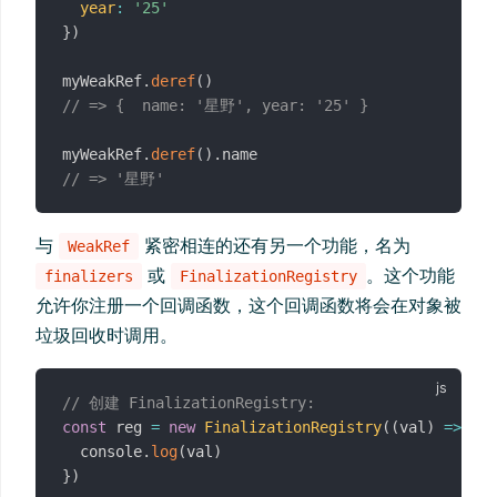
year
:
'25'
}
)
myWeakRef
.
deref
(
)
// => {  name: '星野', year: '25' }
myWeakRef
.
deref
(
)
.
// => '星野'
与
紧密相连的还有另一个功能，名为
WeakRef
或
。这个功能
finalizers
FinalizationRegistry
允许你注册一个回调函数，这个回调函数将会在对象被
垃圾回收时调用。
// 创建 FinalizationRegistry:
const
 reg 
=
new
FinalizationRegistry
(
(
val
)
=>
{
  console
.
log
(
val
)
}
)