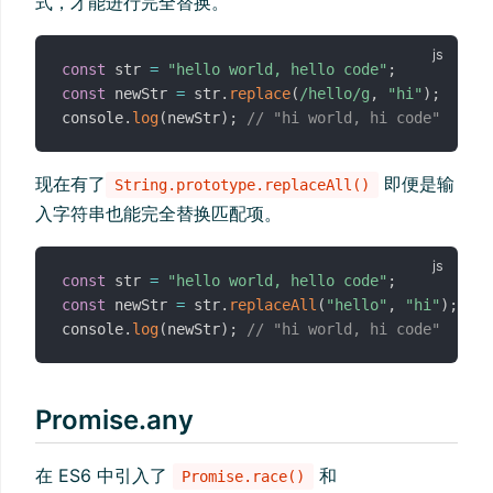
式，才能进行完全替换。
const
 str 
=
"hello world, hello code"
;
const
 newStr 
=
 str
.
replace
(
/
hello
/
g
,
"hi"
)
;
console
.
log
(
newStr
)
;
// "hi world, hi code"
现在有了
即便是输
String.prototype.replaceAll()
入字符串也能完全替换匹配项。
const
 str 
=
"hello world, hello code"
;
const
 newStr 
=
 str
.
replaceAll
(
"hello"
,
"hi"
)
;
console
.
log
(
newStr
)
;
// "hi world, hi code"
Promise.any
在 ES6 中引入了
和
Promise.race()