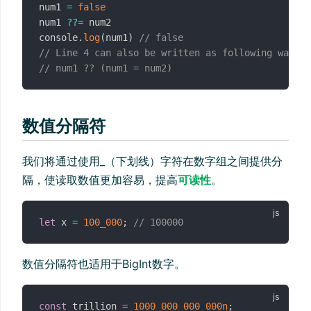
num1 
=
false
num1 
??=
 num2

console
.
log
(
num1
)
// false
// Line 4 can also be written as following ways
// num1 ?? (num1 = num2)
数值分隔符
我们将通过使用_（下划线）字符在数字组之间提供分
隔，使读取数值更加容易，提高
可读性
。
let
 x 
=
100_000
;
// 100000
数值分隔符也适用于BigInt数字。
const
 trillion 
=
1000_000_000_000n
;