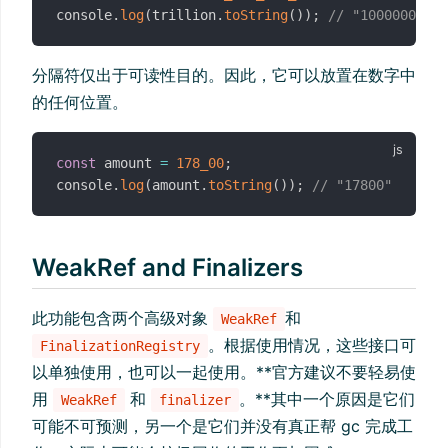
console
.
log
(
trillion
.
toString
(
)
)
;
// "10000000000
分隔符仅出于可读性目的。因此，它可以放置在数字中
的任何位置。
const
 amount 
=
178_00
;
console
.
log
(
amount
.
toString
(
)
)
;
// "17800"
WeakRef and Finalizers
此功能包含两个高级对象
和
WeakRef
。根据使用情况，这些接口可
FinalizationRegistry
以单独使用，也可以一起使用。**官方建议不要轻易使
用
和
。**其中一个原因是它们
WeakRef
finalizer
可能不可预测，另一个是它们并没有真正帮 gc 完成工