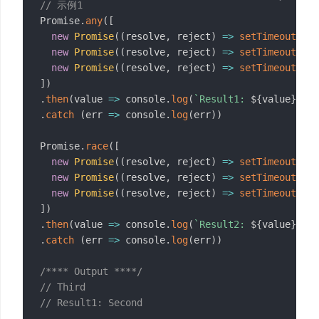
// 示例1
Promise
.
any
(
[
new
Promise
(
(
resolve
,
 reject
)
=>
setTimeout
(
rej
new
Promise
(
(
resolve
,
 reject
)
=>
setTimeout
(
res
new
Promise
(
(
resolve
,
 reject
)
=>
setTimeout
(
res
]
)
.
then
(
value
=>
 console
.
log
(
`
Result1: 
${
value
}
`
)
)
.
catch
(
err
=>
 console
.
log
(
err
)
)
Promise
.
race
(
[
new
Promise
(
(
resolve
,
 reject
)
=>
setTimeout
(
rej
new
Promise
(
(
resolve
,
 reject
)
=>
setTimeout
(
res
new
Promise
(
(
resolve
,
 reject
)
=>
setTimeout
(
res
]
)
.
then
(
value
=>
 console
.
log
(
`
Result2: 
${
value
}
`
)
)
.
catch
(
err
=>
 console
.
log
(
err
)
)
/**** Output ****/
// Third
// Result1: Second